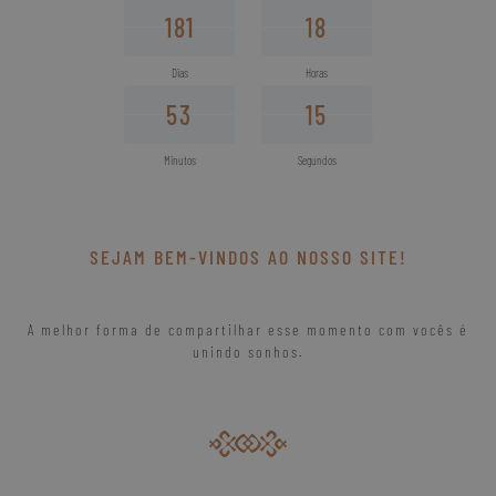
180
181
18
17
181
18
Dias
Horas
52
53
15
16
53
16
Minutos
Segundos
SEJAM BEM-VINDOS AO NOSSO SITE!
A melhor forma de compartilhar esse momento com vocês é
unindo sonhos.