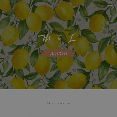
M
&
L
MENU
M
L
&
06/02/2026
Já se passaram