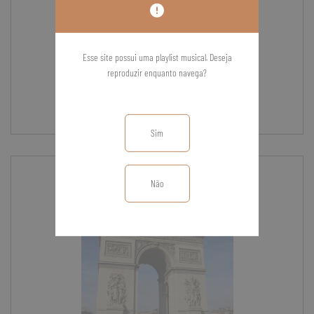
Esse site possui uma playlist musical. Deseja
reproduzir enquanto navega?
George Harrison
Comprado
Something
1
/
10
Sim
Não